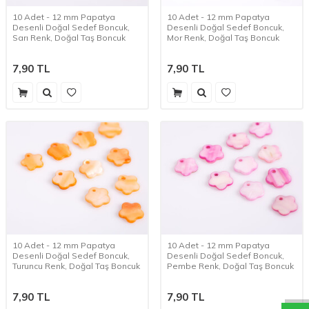
10 Adet - 12 mm Papatya
10 Adet - 12 mm Papatya
Desenli Doğal Sedef Boncuk,
Desenli Doğal Sedef Boncuk,
Sarı Renk, Doğal Taş Boncuk
Mor Renk, Doğal Taş Boncuk
7,90
TL
7,90
TL
10 Adet - 12 mm Papatya
10 Adet - 12 mm Papatya
f
h
o
b
i
c
o
m
W
h
a
t
a
p
p
D
e
s
t
e
H
a
t
t
Desenli Doğal Sedef Boncuk,
Desenli Doğal Sedef Boncuk,
Turuncu Renk, Doğal Taş Boncuk
Pembe Renk, Doğal Taş Boncuk
7,90
TL
7,90
TL