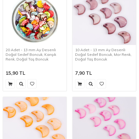
20 Adet - 13 mm Ay Desenli
10 Adet - 13 mm Ay Desenli
Doğal Sedef Boncuk, Karışık
Doğal Sedef Boncuk, Mor Renk,
Renk, Doğal Taş Boncuk
Doğal Taş Boncuk
15,90
TL
7,90
TL