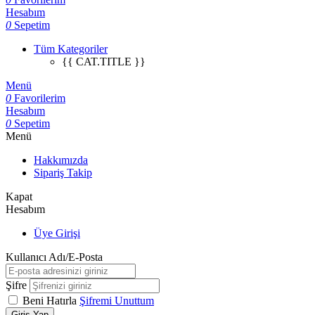
Hesabım
0
Sepetim
Tüm Kategoriler
{{ CAT.TITLE }}
Menü
0
Favorilerim
Hesabım
0
Sepetim
Menü
Hakkımızda
Sipariş Takip
Kapat
Hesabım
Üye Girişi
Kullanıcı Adı/E-Posta
Şifre
Beni Hatırla
Şifremi Unuttum
Giriş Yap