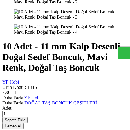
y
f
h
b
c
o
m
W
h
t
s
a
p
D
e
s
t
e
H
a
t
t
10 Adet - 11 mm Kalp Desenli
Doğal Sedef Boncuk, Mavi
Renk, Doğal Taş Boncuk
YF Hobi
Ürün Kodu :
T315
7,90
TL
Daha Fazla
YF Hobi
Daha Fazla
DOĞAL TAŞ BONCUK ÇEŞİTLERİ
Adet
Sepete Ekle
Hemen Al