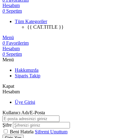
Hesabım
0
Sepetim
Tüm Kategoriler
{{ CAT.TITLE }}
Menü
0
Favorilerim
Hesabım
0
Sepetim
Menü
Hakkımızda
Sipariş Takip
Kapat
Hesabım
Üye Girişi
Kullanıcı Adı/E-Posta
Şifre
Beni Hatırla
Şifremi Unuttum
Giriş Yap