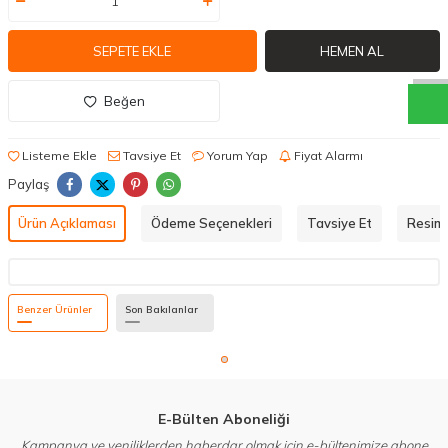
f
h
o
b
i
c
o
m
W
h
a
t
a
p
p
D
e
s
t
e
H
a
t
t
SEPETE EKLE
HEMEN AL
Beğen
Listeme Ekle
Tavsiye Et
Yorum Yap
Fiyat Alarmı
Paylaş
Ürün Açıklaması
Ödeme Seçenekleri
Tavsiye Et
Resiml
Benzer Ürünler
Son Bakılanlar
E-Bülten Aboneliği
Kampanya ve yeniliklerden haberdar olmak için e-bültenimize abone