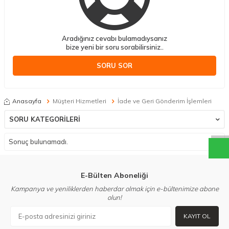
Aradığınız cevabı bulamadıysanız
bize yeni bir soru sorabilirsiniz..
SORU SOR
f
h
o
b
i
c
o
m
W
h
a
t
a
p
p
D
e
s
t
e
H
a
t
t
Anasayfa
Müşteri Hizmetleri
İade ve Geri Gönderim İşlemleri
SORU KATEGORILERI
Sonuç bulunamadı.
E-Bülten Aboneliği
Kampanya ve yeniliklerden haberdar olmak için e-bültenimize abone
olun!
KAYIT OL