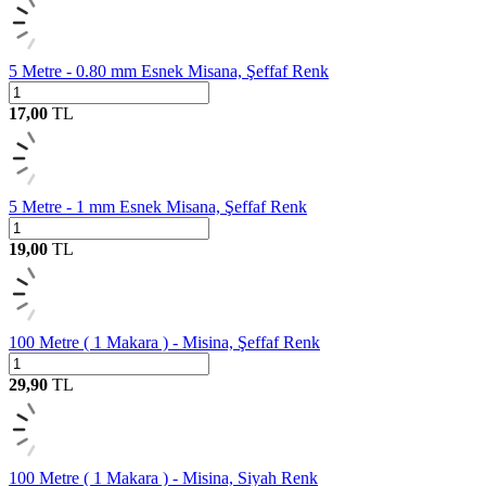
5 Metre - 0.80 mm Esnek Misana, Şeffaf Renk
17,00
TL
5 Metre - 1 mm Esnek Misana, Şeffaf Renk
19,00
TL
100 Metre ( 1 Makara ) - Misina, Şeffaf Renk
29,90
TL
y
f
h
b
c
o
m
W
h
t
s
a
p
D
e
s
t
e
H
a
t
t
100 Metre ( 1 Makara ) - Misina, Siyah Renk