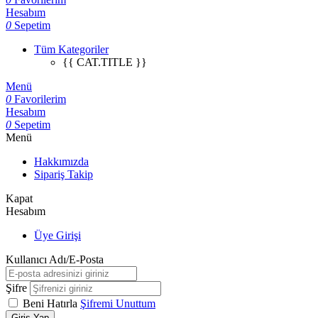
Hesabım
0
Sepetim
Tüm Kategoriler
{{ CAT.TITLE }}
Menü
0
Favorilerim
Hesabım
0
Sepetim
Menü
Hakkımızda
Sipariş Takip
Kapat
Hesabım
Üye Girişi
Kullanıcı Adı/E-Posta
Şifre
Beni Hatırla
Şifremi Unuttum
Giriş Yap