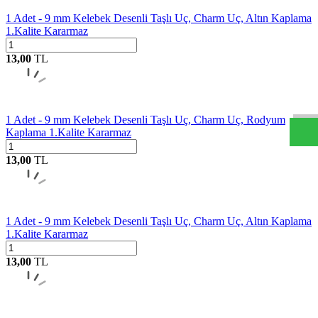
1 Adet - 9 mm Kelebek Desenli Taşlı Uç, Charm Uç, Altın Kaplama
1.Kalite Kararmaz
13,00
TL
y
f
h
b
c
o
m
W
h
t
s
a
p
D
e
s
t
e
H
a
t
t
1 Adet - 9 mm Kelebek Desenli Taşlı Uç, Charm Uç, Rodyum
Kaplama 1.Kalite Kararmaz
13,00
TL
1 Adet - 9 mm Kelebek Desenli Taşlı Uç, Charm Uç, Altın Kaplama
1.Kalite Kararmaz
13,00
TL