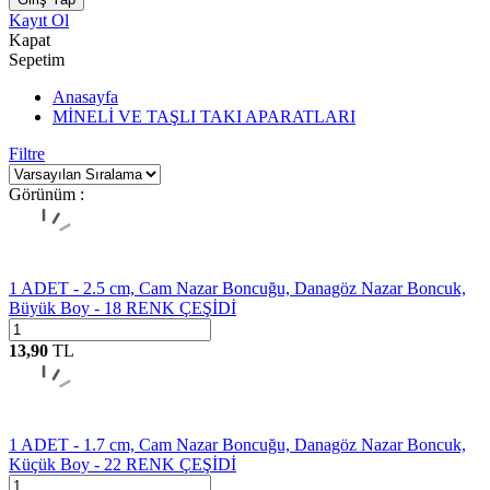
Kayıt Ol
Kapat
Sepetim
Anasayfa
MİNELİ VE TAŞLI TAKI APARATLARI
Filtre
Görünüm :
1 ADET - 2.5 cm, Cam Nazar Boncuğu, Danagöz Nazar Boncuk,
Büyük Boy - 18 RENK ÇEŞİDİ
13,90
TL
1 ADET - 1.7 cm, Cam Nazar Boncuğu, Danagöz Nazar Boncuk,
Küçük Boy - 22 RENK ÇEŞİDİ