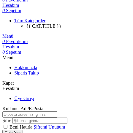
Hesabım
0
Sepetim
Tüm Kategoriler
{{ CAT.TITLE }}
Menü
0
Favorilerim
Hesabım
0
Sepetim
Menü
Hakkımızda
Sipariş Takip
Kapat
Hesabım
Üye Girişi
Kullanıcı Adı/E-Posta
Şifre
Beni Hatırla
Şifremi Unuttum
Giriş Yap