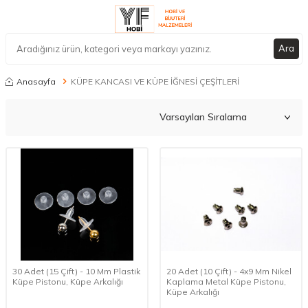
Ara
Anasayfa
KÜPE KANCASI VE KÜPE İĞNESİ ÇEŞİTLERİ
30 Adet (15 Çift) - 10 Mm Plastik
20 Adet (10 Çift) - 4x9 Mm Nikel
Küpe Pistonu, Küpe Arkalığı
Kaplama Metal Küpe Pistonu,
Küpe Arkalığı