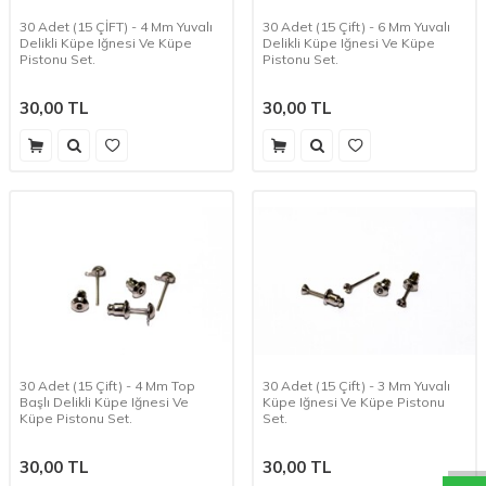
30 Adet (15 ÇİFT) - 4 Mm Yuvalı
30 Adet (15 Çift) - 6 Mm Yuvalı
Delikli Küpe Iğnesi Ve Küpe
Delikli Küpe Iğnesi Ve Küpe
Pistonu Set.
Pistonu Set.
30,00
TL
30,00
TL
30 Adet (15 Çift) - 4 Mm Top
30 Adet (15 Çift) - 3 Mm Yuvalı
f
h
o
b
i
c
o
m
W
h
a
t
a
p
p
D
e
s
t
e
H
a
t
t
Başlı Delikli Küpe Iğnesi Ve
Küpe Iğnesi Ve Küpe Pistonu
Küpe Pistonu Set.
Set.
30,00
TL
30,00
TL