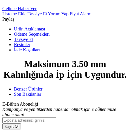
Gelince Haber Ver
Listeme Ekle
Tavsiye Et
Yorum Yap
Fiyat Alarmı
Paylaş
Ürün Açıklaması
Ödeme Seçenekleri
Tavsiye Et
Resimler
İade Koşulları
Maksimum 3.50 mm
Kalınlığında İp İçin Uygundur.
Benzer Ürünler
Son Bakılanlar
E-Bülten Aboneliği
Kampanya ve yeniliklerden haberdar olmak için e-bültenimize
abone olun!
Kayıt Ol