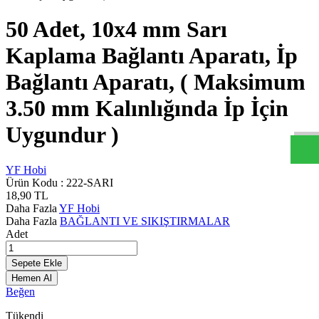
50 Adet, 10x4 mm Sarı
Kaplama Bağlantı Aparatı, İp
Bağlantı Aparatı, ( Maksimum
y
f
h
b
c
o
m
W
h
t
s
a
p
D
e
s
t
e
H
a
t
t
3.50 mm Kalınlığında İp İçin
Uygundur )
YF Hobi
Ürün Kodu :
222-SARI
18,90
TL
Daha Fazla
YF Hobi
Daha Fazla
BAĞLANTI VE SIKIŞTIRMALAR
Adet
Sepete Ekle
Hemen Al
Beğen
Tükendi