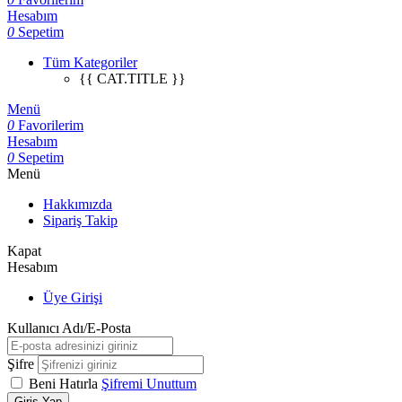
Hesabım
0
Sepetim
Tüm Kategoriler
{{ CAT.TITLE }}
Menü
0
Favorilerim
Hesabım
0
Sepetim
Menü
Hakkımızda
Sipariş Takip
Kapat
Hesabım
Üye Girişi
Kullanıcı Adı/E-Posta
Şifre
Beni Hatırla
Şifremi Unuttum
Giriş Yap