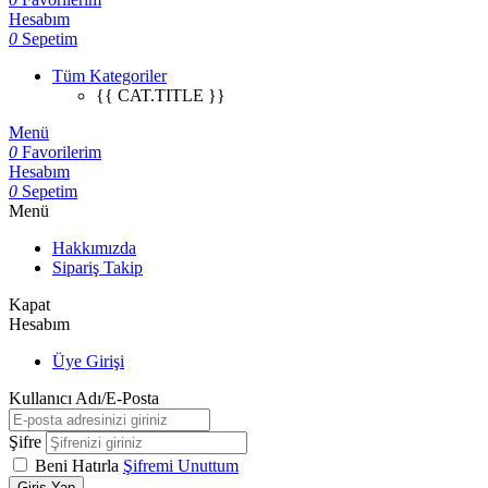
Hesabım
0
Sepetim
Tüm Kategoriler
{{ CAT.TITLE }}
Menü
0
Favorilerim
Hesabım
0
Sepetim
Menü
Hakkımızda
Sipariş Takip
Kapat
Hesabım
Üye Girişi
Kullanıcı Adı/E-Posta
Şifre
Beni Hatırla
Şifremi Unuttum
Giriş Yap