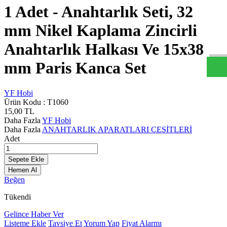
1 Adet - Anahtarlık Seti, 32
y
f
h
b
c
o
m
W
h
t
s
a
p
D
e
s
t
e
H
a
t
t
mm Nikel Kaplama Zincirli
Anahtarlık Halkası Ve 15x38
mm Paris Kanca Set
YF Hobi
Ürün Kodu :
T1060
15,00
TL
Daha Fazla
YF Hobi
Daha Fazla
ANAHTARLIK APARATLARI ÇEŞİTLERİ
Adet
Sepete Ekle
Hemen Al
Beğen
Tükendi
Gelince Haber Ver
Listeme Ekle
Tavsiye Et
Yorum Yap
Fiyat Alarmı