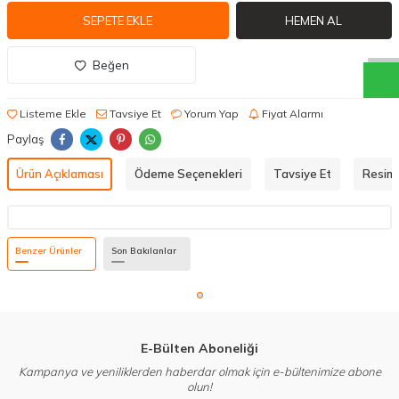
f
h
o
b
i
c
o
m
W
h
a
t
a
p
p
D
e
s
t
e
H
a
t
t
SEPETE EKLE
HEMEN AL
Beğen
Listeme Ekle
Tavsiye Et
Yorum Yap
Fiyat Alarmı
Paylaş
Ürün Açıklaması
Ödeme Seçenekleri
Tavsiye Et
Resiml
Benzer Ürünler
Son Bakılanlar
E-Bülten Aboneliği
Kampanya ve yeniliklerden haberdar olmak için e-bültenimize abone
olun!