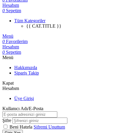
Hesabım
0
Sepetim
Tüm Kategoriler
{{ CAT.TITLE }}
Menü
0
Favorilerim
Hesabım
0
Sepetim
Menü
Hakkımızda
Sipariş Takip
Kapat
Hesabım
Üye Girişi
Kullanıcı Adı/E-Posta
Şifre
Beni Hatırla
Şifremi Unuttum
Giriş Yap