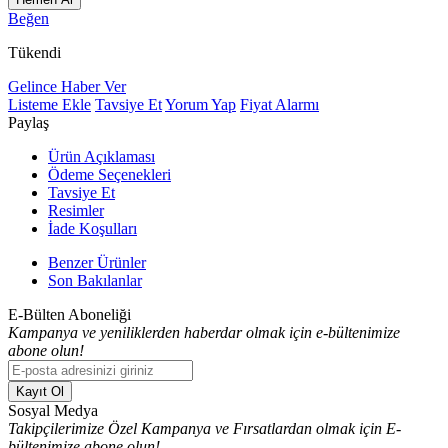
Beğen
Tükendi
Gelince Haber Ver
Listeme Ekle
Tavsiye Et
Yorum Yap
Fiyat Alarmı
Paylaş
Ürün Açıklaması
Ödeme Seçenekleri
Tavsiye Et
Resimler
İade Koşulları
Benzer Ürünler
Son Bakılanlar
E-Bülten Aboneliği
Kampanya ve yeniliklerden haberdar olmak için e-bültenimize
abone olun!
Kayıt Ol
Sosyal Medya
Takipçilerimize Özel Kampanya ve Fırsatlardan olmak için E-
bültenimize abone olun!