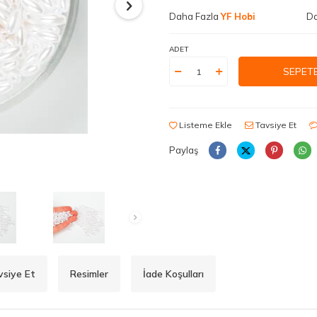
Daha Fazla
YF Hobi
Da
ADET
SEPETE
Listeme Ekle
Tavsiye Et
Paylaş
vsiye Et
Resimler
İade Koşulları