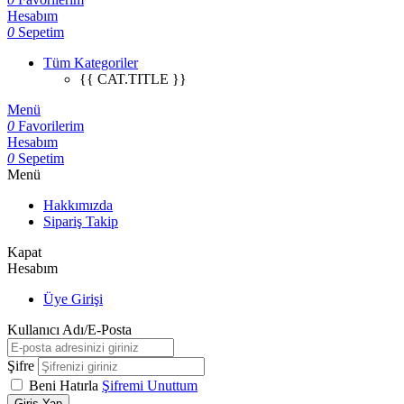
Hesabım
0
Sepetim
Tüm Kategoriler
{{ CAT.TITLE }}
Menü
0
Favorilerim
Hesabım
0
Sepetim
Menü
Hakkımızda
Sipariş Takip
Kapat
Hesabım
Üye Girişi
Kullanıcı Adı/E-Posta
Şifre
Beni Hatırla
Şifremi Unuttum
Giriş Yap