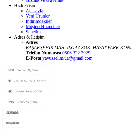
Gizlilik ve Güvenlik
Hızlı Erişim
Anasayfa
Yeni Ürünler
İndirimdekiler
Müşteri Hizmetleri
Sepetim
Adres & İletişim
Adres
BAŞAKŞEHİR MAH. ILGAZ SOK. HAYAT PARK KONA
Telefon Numarası
0506 322 2929
E-Posta
yavuzselim.ua@gmail.com