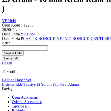
)
YF Hobi
Ürün Kodu :
T2285
28,90
TL
Daha Fazla
YF Hobi
Daha Fazla
PLASTİK BONCUK VE İNCİ BONCUK ÇEŞİTLERİ
Adet
Sepete Ekle
Hemen Al
Beğen
Tükendi
Gelince Haber Ver
Listeme Ekle
Tavsiye Et
Yorum Yap
Fiyat Alarmı
Paylaş
Ürün Açıklaması
Ödeme Seçenekleri
Tavsiye Et
Resimler