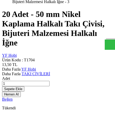
20 Adet - 50 mm Nikel
y
f
h
b
c
o
m
W
h
t
s
a
p
D
e
s
t
e
H
a
t
t
Kaplama Halkalı Takı Çivisi,
Bijuteri Malzemesi Halkalı
İğne
YF Hobi
Ürün Kodu :
T1704
13,50
TL
Daha Fazla
YF Hobi
Daha Fazla
TAKI ÇİVİLERİ
Adet
Sepete Ekle
Hemen Al
Beğen
Tükendi