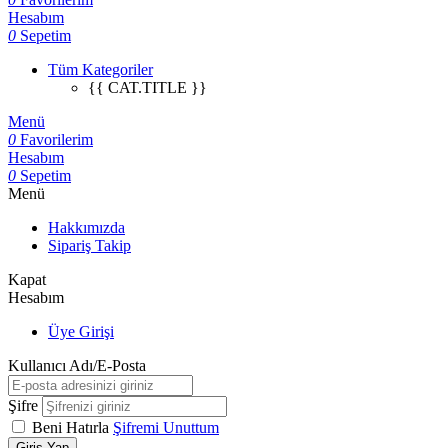
Hesabım
0
Sepetim
Tüm Kategoriler
{{ CAT.TITLE }}
Menü
0
Favorilerim
Hesabım
0
Sepetim
Menü
Hakkımızda
Sipariş Takip
Kapat
Hesabım
Üye Girişi
Kullanıcı Adı/E-Posta
Şifre
Beni Hatırla
Şifremi Unuttum
Giriş Yap