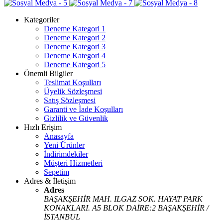
Kategoriler
Deneme Kategori 1
Deneme Kategori 2
Deneme Kategori 3
Deneme Kategori 4
Deneme Kategori 5
Önemli Bilgiler
Teslimat Koşulları
Üyelik Sözleşmesi
Satış Sözleşmesi
Garanti ve İade Koşulları
Gizlilik ve Güvenlik
Hızlı Erişim
Anasayfa
Yeni Ürünler
İndirimdekiler
Müşteri Hizmetleri
Sepetim
Adres & İletişim
Adres
BAŞAKŞEHİR MAH. ILGAZ SOK. HAYAT PARK
KONAKLARI. A5 BLOK DAİRE:2 BAŞAKŞEHİR /
İSTANBUL