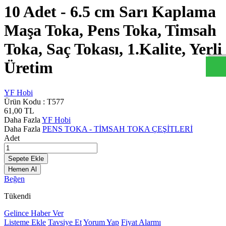
10 Adet - 6.5 cm Sarı Kaplama
y
f
h
b
c
o
m
W
h
t
s
a
p
D
e
s
t
e
H
a
t
t
Maşa Toka, Pens Toka, Timsah
Toka, Saç Tokası, 1.Kalite, Yerli
Üretim
YF Hobi
Ürün Kodu :
T577
61,00
TL
Daha Fazla
YF Hobi
Daha Fazla
PENS TOKA - TİMSAH TOKA ÇEŞİTLERİ
Adet
Sepete Ekle
Hemen Al
Beğen
Tükendi
Gelince Haber Ver
Listeme Ekle
Tavsiye Et
Yorum Yap
Fiyat Alarmı