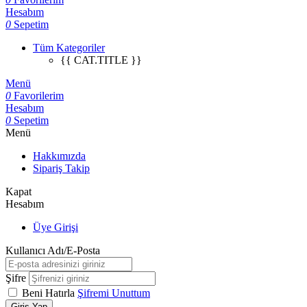
Hesabım
0
Sepetim
Tüm Kategoriler
{{ CAT.TITLE }}
Menü
0
Favorilerim
Hesabım
0
Sepetim
Menü
Hakkımızda
Sipariş Takip
Kapat
Hesabım
Üye Girişi
Kullanıcı Adı/E-Posta
Şifre
Beni Hatırla
Şifremi Unuttum
Giriş Yap