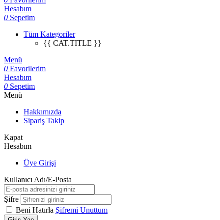
Hesabım
0
Sepetim
Tüm Kategoriler
{{ CAT.TITLE }}
Menü
0
Favorilerim
Hesabım
0
Sepetim
Menü
Hakkımızda
Sipariş Takip
Kapat
Hesabım
Üye Girişi
Kullanıcı Adı/E-Posta
Şifre
Beni Hatırla
Şifremi Unuttum
Giriş Yap