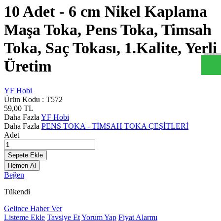
10 Adet - 6 cm Nikel Kaplama
y
f
h
b
c
o
m
W
h
t
s
a
p
D
e
s
t
e
H
a
t
t
Maşa Toka, Pens Toka, Timsah
Toka, Saç Tokası, 1.Kalite, Yerli
Üretim
YF Hobi
Ürün Kodu :
T572
59,00
TL
Daha Fazla
YF Hobi
Daha Fazla
PENS TOKA - TİMSAH TOKA ÇEŞİTLERİ
Adet
Sepete Ekle
Hemen Al
Beğen
Tükendi
Gelince Haber Ver
Listeme Ekle
Tavsiye Et
Yorum Yap
Fiyat Alarmı