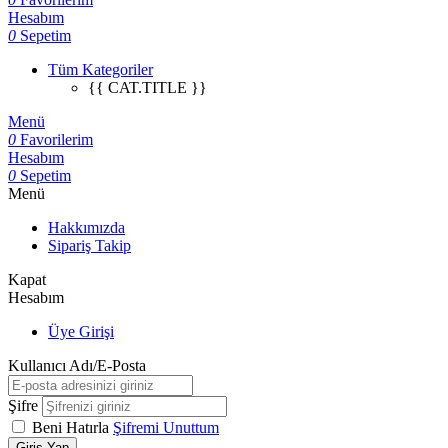
Hesabım
0
Sepetim
Tüm Kategoriler
{{ CAT.TITLE }}
Menü
0
Favorilerim
Hesabım
0
Sepetim
Menü
Hakkımızda
Sipariş Takip
Kapat
Hesabım
Üye Girişi
Kullanıcı Adı/E-Posta
Şifre
Beni Hatırla
Şifremi Unuttum
Giriş Yap