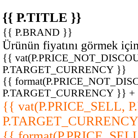
{{ P.TITLE }}
{{ P.BRAND }}
Ürünün fiyatını görmek içi
{{ vat(P.PRICE_NOT_DISCOU
P.TARGET_CURRENCY }}
{{ format(P.PRICE_NOT_DI
P.TARGET_CURRENCY }} +
{{ vat(P.PRICE_SELL, P
P.TARGET_CURRENCY
{{ format(P.PRICE_SELL