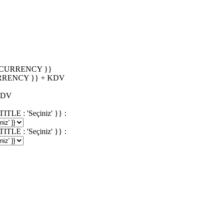
_CURRENCY }}
RRENCY }} + KDV
KDV
 : 'Seçiniz' }} :
 : 'Seçiniz' }} :