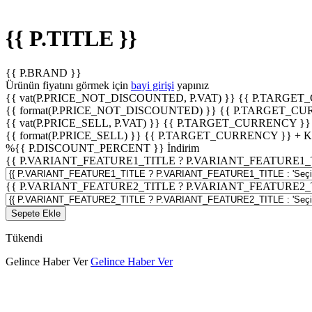
{{ P.TITLE }}
{{ P.BRAND }}
Ürünün fiyatını görmek için
bayi girişi
yapınız
{{ vat(P.PRICE_NOT_DISCOUNTED, P.VAT) }}
{{ P.TARGET
{{ format(P.PRICE_NOT_DISCOUNTED) }}
{{ P.TARGET_CU
{{ vat(P.PRICE_SELL, P.VAT) }}
{{ P.TARGET_CURRENCY }}
{{ format(P.PRICE_SELL) }}
{{ P.TARGET_CURRENCY }} + 
%
{{ P.DISCOUNT_PERCENT }}
İndirim
{{ P.VARIANT_FEATURE1_TITLE ? P.VARIANT_FEATURE1_TITLE
{{ P.VARIANT_FEATURE2_TITLE ? P.VARIANT_FEATURE2_TITLE
Sepete Ekle
Tükendi
Gelince Haber Ver
Gelince Haber Ver