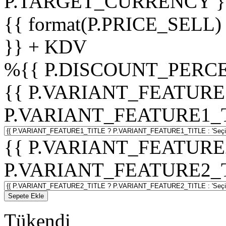
P.TARGET_CURRENCY }
{{ format(P.PRICE_SELL)
}} + KDV
%
{{ P.DISCOUNT_PERCE
{{ P.VARIANT_FEATURE
P.VARIANT_FEATURE1_TITL
{{ P.VARIANT_FEATURE
P.VARIANT_FEATURE2_TITL
Sepete Ekle
Tükendi