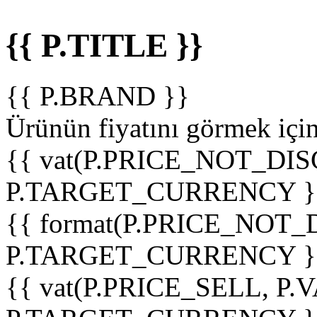
{{ P.TITLE }}
{{ P.BRAND }}
Ürünün fiyatını görmek içi
{{ vat(P.PRICE_NOT_DIS
P.TARGET_CURRENCY }
{{ format(P.PRICE_NOT
P.TARGET_CURRENCY }
{{ vat(P.PRICE_SELL, P.V