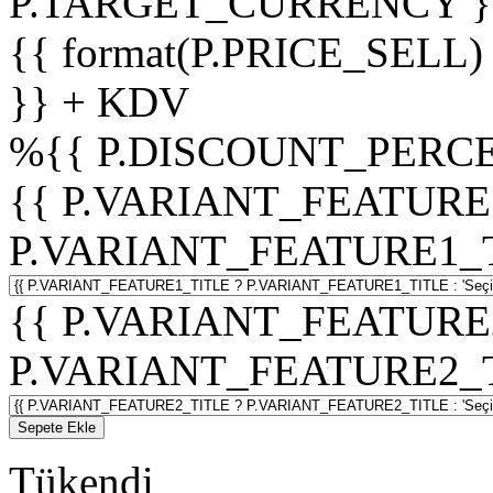
P.TARGET_CURRENCY }
{{ format(P.PRICE_SELL)
}} + KDV
%
{{ P.DISCOUNT_PERCE
{{ P.VARIANT_FEATURE
P.VARIANT_FEATURE1_TITL
{{ P.VARIANT_FEATURE
P.VARIANT_FEATURE2_TITL
Sepete Ekle
Tükendi