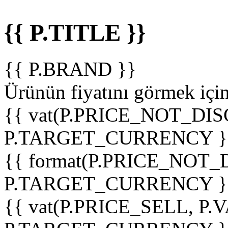
{{ P.TITLE }}
{{ P.BRAND }}
Ürünün fiyatını görmek içi
{{ vat(P.PRICE_NOT_DIS
P.TARGET_CURRENCY }
{{ format(P.PRICE_NOT
P.TARGET_CURRENCY }
{{ vat(P.PRICE_SELL, P.V