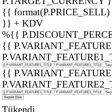
P.TARGET_CURRENCY }
{{ format(P.PRICE_SELL)
}} + KDV
%
{{ P.DISCOUNT_PERCE
{{ P.VARIANT_FEATURE
P.VARIANT_FEATURE1_TITL
{{ P.VARIANT_FEATURE
P.VARIANT_FEATURE2_TITL
Sepete Ekle
Tükendi