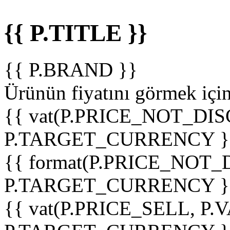
{{ P.TITLE }}
{{ P.BRAND }}
Ürünün fiyatını görmek içi
{{ vat(P.PRICE_NOT_DIS
P.TARGET_CURRENCY }
{{ format(P.PRICE_NOT
P.TARGET_CURRENCY }
{{ vat(P.PRICE_SELL, P.V