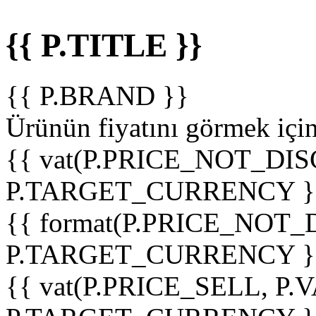
{{ P.TITLE }}
{{ P.BRAND }}
Ürünün fiyatını görmek içi
{{ vat(P.PRICE_NOT_DIS
P.TARGET_CURRENCY }
{{ format(P.PRICE_NOT
P.TARGET_CURRENCY }
{{ vat(P.PRICE_SELL, P.V