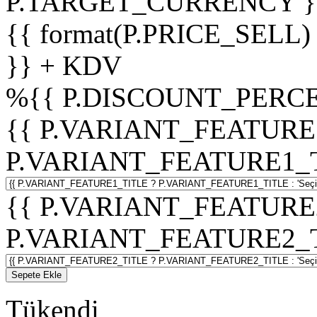
P.TARGET_CURRENCY }
{{ format(P.PRICE_SELL)
}} + KDV
%
{{ P.DISCOUNT_PERCE
{{ P.VARIANT_FEATURE
P.VARIANT_FEATURE1_TITL
{{ P.VARIANT_FEATURE
P.VARIANT_FEATURE2_TITL
Sepete Ekle
Tükendi