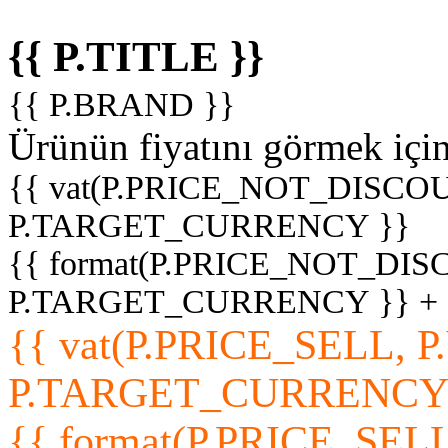
{{ P.TITLE }}
{{ P.BRAND }}
Ürünün fiyatını görmek içi
{{ vat(P.PRICE_NOT_DISCOU
P.TARGET_CURRENCY }}
{{ format(P.PRICE_NOT_DI
P.TARGET_CURRENCY }} +
{{ vat(P.PRICE_SELL, P
P.TARGET_CURRENCY
{{ format(P.PRICE_SELL