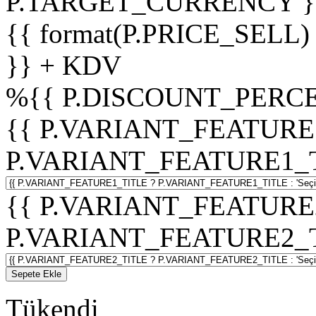
P.TARGET_CURRENCY }
{{ format(P.PRICE_SELL)
}} + KDV
%
{{ P.DISCOUNT_PERCE
{{ P.VARIANT_FEATURE
P.VARIANT_FEATURE1_TITL
{{ P.VARIANT_FEATURE
P.VARIANT_FEATURE2_TITL
Sepete Ekle
Tükendi