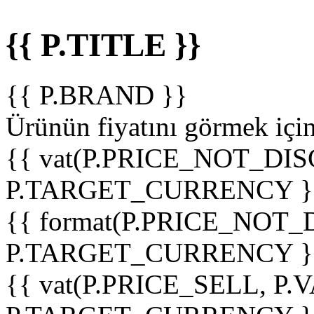
{{ P.TITLE }}
{{ P.BRAND }}
Ürünün fiyatını görmek içi
{{ vat(P.PRICE_NOT_DIS
P.TARGET_CURRENCY }
{{ format(P.PRICE_NOT
P.TARGET_CURRENCY }
{{ vat(P.PRICE_SELL, P.V