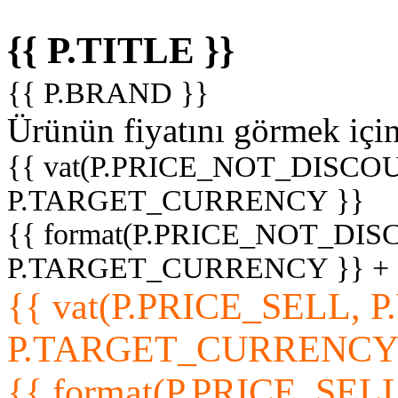
{{ P.TITLE }}
{{ P.BRAND }}
Ürünün fiyatını görmek içi
{{ vat(P.PRICE_NOT_DISCOU
P.TARGET_CURRENCY }}
{{ format(P.PRICE_NOT_DI
P.TARGET_CURRENCY }} +
{{ vat(P.PRICE_SELL, P
P.TARGET_CURRENCY
{{ format(P.PRICE_SELL