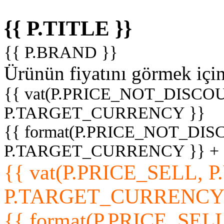
{{ P.TITLE }}
{{ P.BRAND }}
Ürünün fiyatını görmek içi
{{ vat(P.PRICE_NOT_DISCOU
P.TARGET_CURRENCY }}
{{ format(P.PRICE_NOT_DI
P.TARGET_CURRENCY }} +
{{ vat(P.PRICE_SELL, P
P.TARGET_CURRENCY
{{ format(P.PRICE_SELL