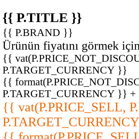
{{ P.TITLE }}
{{ P.BRAND }}
Ürünün fiyatını görmek içi
{{ vat(P.PRICE_NOT_DISCOU
P.TARGET_CURRENCY }}
{{ format(P.PRICE_NOT_DI
P.TARGET_CURRENCY }} +
{{ vat(P.PRICE_SELL, P
P.TARGET_CURRENCY
{{ format(P.PRICE_SELL