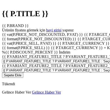
{{ P.TITLE }}
{{ P.BRAND }}
Ürünün fiyatını görmek için
bayi girişi
yapınız
{{ vat(P.PRICE_NOT_DISCOUNTED, P.VAT) }}
{{ P.TARGET
{{ format(P.PRICE_NOT_DISCOUNTED) }}
{{ P.TARGET_CU
{{ vat(P.PRICE_SELL, P.VAT) }}
{{ P.TARGET_CURRENCY }}
{{ format(P.PRICE_SELL) }}
{{ P.TARGET_CURRENCY }} + 
%
{{ P.DISCOUNT_PERCENT }}
İndirim
{{ P.VARIANT_FEATURE1_TITLE ? P.VARIANT_FEATURE1_TITLE
{{ P.VARIANT_FEATURE2_TITLE ? P.VARIANT_FEATURE2_TITLE
Sepete Ekle
Tükendi
Gelince Haber Ver
Gelince Haber Ver