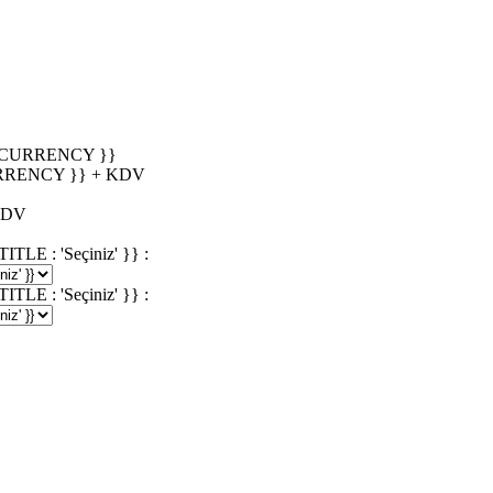
_CURRENCY }}
RRENCY }} + KDV
KDV
 : 'Seçiniz' }} :
 : 'Seçiniz' }} :