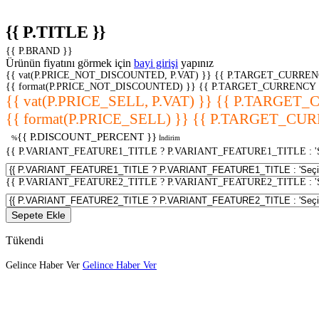
{{ P.TITLE }}
{{ P.BRAND }}
Ürünün fiyatını görmek için
bayi girişi
yapınız
{{ vat(P.PRICE_NOT_DISCOUNTED, P.VAT) }}
{{ P.TARGET_CURREN
{{ format(P.PRICE_NOT_DISCOUNTED) }}
{{ P.TARGET_CURRENCY 
{{ vat(P.PRICE_SELL, P.VAT) }}
{{ P.TARGET_
{{ format(P.PRICE_SELL) }}
{{ P.TARGET_CUR
{{ P.DISCOUNT_PERCENT }}
%
İndirim
{{ P.VARIANT_FEATURE1_TITLE ? P.VARIANT_FEATURE1_TITLE : 'Seç
{{ P.VARIANT_FEATURE2_TITLE ? P.VARIANT_FEATURE2_TITLE : 'Seç
Sepete Ekle
Tükendi
Gelince Haber Ver
Gelince Haber Ver