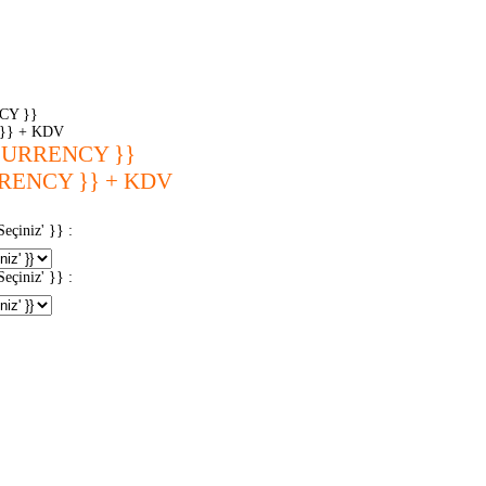
CY }}
}} + KDV
CURRENCY }}
RENCY }} + KDV
iniz' }} :
iniz' }} :