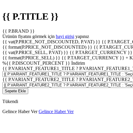
{{ P.TITLE }}
{{ P.BRAND }}
Ürünün fiyatını görmek için
bayi girişi
yapınız
{{ vat(P.PRICE_NOT_DISCOUNTED, P.VAT) }}
{{ P.TARGET
{{ format(P.PRICE_NOT_DISCOUNTED) }}
{{ P.TARGET_CU
{{ vat(P.PRICE_SELL, P.VAT) }}
{{ P.TARGET_CURRENCY }}
{{ format(P.PRICE_SELL) }}
{{ P.TARGET_CURRENCY }} + 
%
{{ P.DISCOUNT_PERCENT }}
İndirim
{{ P.VARIANT_FEATURE1_TITLE ? P.VARIANT_FEATURE1_TITLE
{{ P.VARIANT_FEATURE2_TITLE ? P.VARIANT_FEATURE2_TITLE
Sepete Ekle
Tükendi
Gelince Haber Ver
Gelince Haber Ver