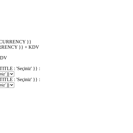
_CURRENCY }}
RRENCY }} + KDV
KDV
 : 'Seçiniz' }} :
 : 'Seçiniz' }} :