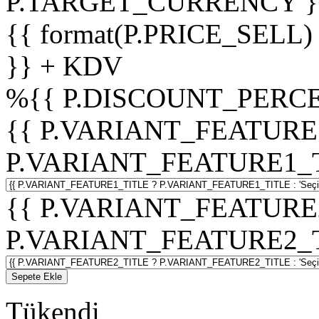
P.TARGET_CURRENCY }
{{ format(P.PRICE_SELL)
}} + KDV
%
{{ P.DISCOUNT_PERCE
{{ P.VARIANT_FEATURE
P.VARIANT_FEATURE1_TITL
{{ P.VARIANT_FEATURE
P.VARIANT_FEATURE2_TITL
Sepete Ekle
Tükendi