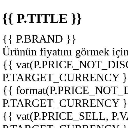
{{ P.TITLE }}
{{ P.BRAND }}
Ürünün fiyatını görmek içi
{{ vat(P.PRICE_NOT_DIS
P.TARGET_CURRENCY }
{{ format(P.PRICE_NOT
P.TARGET_CURRENCY }
{{ vat(P.PRICE_SELL, P.V