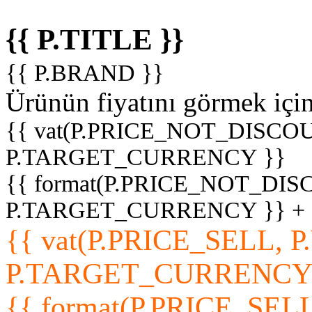
{{ P.TITLE }}
{{ P.BRAND }}
Ürünün fiyatını görmek içi
{{ vat(P.PRICE_NOT_DISCOU
P.TARGET_CURRENCY }}
{{ format(P.PRICE_NOT_DI
P.TARGET_CURRENCY }} +
{{ vat(P.PRICE_SELL, P
P.TARGET_CURRENCY
{{ format(P.PRICE_SELL